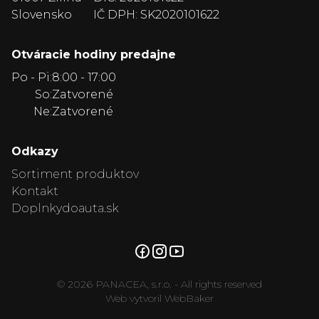
Slovensko
IČ DPH: SK2020101622
Otváracie hodiny predajne
Po - Pi:
8:00 - 17:00
So:
Zatvorené
Ne:
Zatvorené
Odkazy
Sortiment produktov
Kontakt
Doplnkydoauta.sk
© 2026 PANACEA, s.r.o. - All rights reserved
Web vytvoril WebBaker