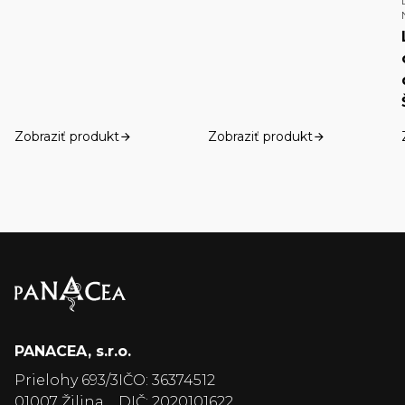
Zobraziť produkt
Zobraziť produkt
PANACEA, s.r.o.
Prielohy 693/3
IČO: 36374512
01007 Žilina
DIČ: 2020101622