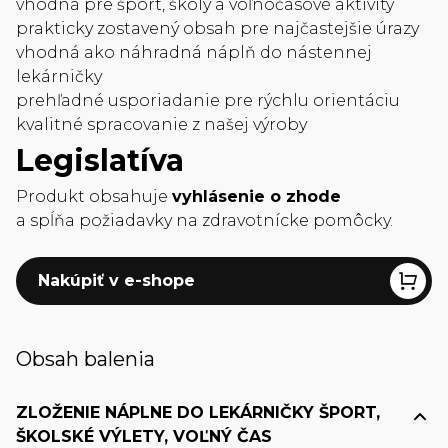
vhodná pre šport, školy a voľnočasové aktivity
prakticky zostavený obsah pre najčastejšie úrazy
vhodná ako náhradná náplň do nástennej
lekárničky
prehľadné usporiadanie pre rýchlu orientáciu
kvalitné spracovanie z našej výroby
Legislatíva
Produkt obsahuje
vyhlásenie o zhode
a spĺňa požiadavky na zdravotnícke pomôcky.
Nakúpiť v e-shope
Obsah balenia
ZLOŽENIE NÁPLNE DO LEKÁRNIČKY ŠPORT,
ŠKOLSKÉ VÝLETY, VOĽNÝ ČAS