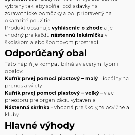
vybraný tak, aby spĺňal požiadavky na
zdravotnícke pomôcky a bol pripravený na
okamžité použitie.
Produkt obsahuje
vyhlásenie o zhode
a je
vhodný pre každú
nástennú lekárničku
v
školskom alebo športovom prostredí.
Odporúčaný obal
Táto náplň je kompatibilná s viacerými typmi
obalov:
Kufrík prvej pomoci plastový – malý
– ideálny na
prenos a výlety
Kufrík prvej pomoci plastový – veľký
– viac
priestoru pre organizáciu vybavenia
Nástenná skrinka
– vhodná pre školy, telocvične a
kluby
Hlavné výhody