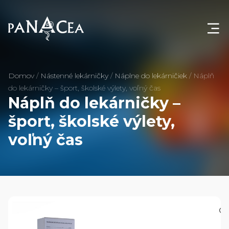
Domov
/
Nástenné lekárničky
/
Náplne do lekárničiek
/
Náplň
do lekárničky – šport, školské výlety, voľný čas
Náplň do lekárničky –
šport, školské výlety,
voľný čas