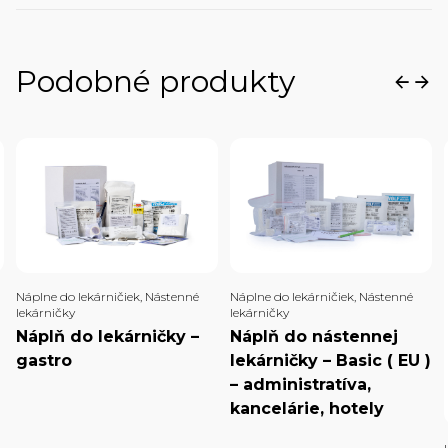
Podobné produkty
Náplne do lekárničiek
,
Nástenné
Náplne do lekárničiek
,
Nástenné
lekárničky
lekárničky
Náplň do lekárničky –
Náplň do nástennej
gastro
lekárničky – Basic ( EU )
– administratíva,
kancelárie, hotely