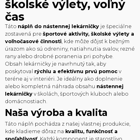
školské výlety, voľný
čas
Táto
náplň do nástennej lekárničky
je špeciálne
zostavená pre
športové aktivity, školské výlety a
voľnočasové činnosti
, kde môže dôjsť k bežným
úrazom ako sú odreniny, natiahnutia svalov, rezné
rany alebo drobné poranenia pri pohybe.
Obsah lekárničky je navrhnutý tak, aby
poskytoval
rýchlu a efektívnu prvú pomoc
v
teréne aj v interiéri. Je ideálny ako doplnenie
alebo kompletná náhrada obsahu
nástennej
lekárničky
v školách, športových kluboch alebo
domácnostiach.
Naša výroba a kvalita
Táto náplň pochádza z našej vlastnej produkcie,
kde kladieme dôraz na
kvalitu, funkčnosť a
spoľahlivosť
. Každý komponent je starostlivo